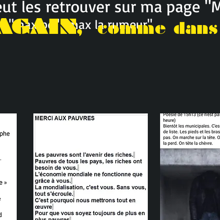
ut les retrouver sur ma page "
AGAIN,
" "max po" "max la rumeur" ...
comme dans 