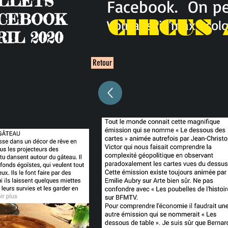
LLETS
Facebook. On pe
ACEBOOK
CIRCUS 
Voir aussi "max ecolo
RIL 2020
Retour